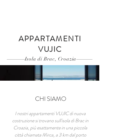
Prenotare una stanza
APPARTAMENTI
VUJIC
Isola di Brac, Croazia
CHI SIAMO
I nostri appartamenti VUJIC di nuova
costruzione si trovano sull'isola di Brac in
Croazia, più esattamente in una piccola
città chiamata Mirca, a 3 km dal porto