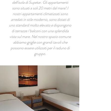
dell'isola di Supetar. Gli appartamenti
sono situati a soli 20 metri dal mare! I
nostri appartamenti climatizzati sono
arredati in stile moderno, sono dotati di
uno standard molto elevato e dispongono
di terrazze / balconi con una splendida
vista sul mare. Nel nostro spazio comune
abbiamo griglie con grandi tavoli che
possono essere utilizzati per il raduno di
gruppo.