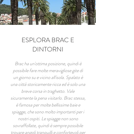
ESPLORA BRAC E
DINTORNI
Brac ha un'ottima posizione, quindi è
possibile fare molte meravigliose gite di
un giorno su e vicino all'isola. Spalato è
una città storicamente ricca ed è solo una
breve corsa in traghetto. Vale
sicuramente la pena visitarlo. Brac stessa,
è famosa per molte bellissime baie e
spiagge, che sono molto importanti per i
nostri ospiti. Le spiagge non sono
sovraffollate, quindi è sempre possibile
trovare angoli tranquilli e confortevoli per