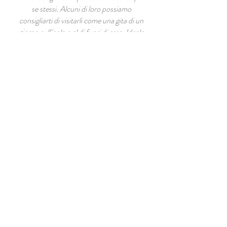
se stessi. Alcuni di loro possiamo
consigliarti di visitarli come una gita di un
giorno sull'isola o al di fuori di essa. Ideale
per i bambini sono due spiagge proprio
vicino alla casa (una a 50 metri e l'altra a
100 metri dalla casa). Tuttavia, per
visitare altre spiagge, il modo migliore è
andare in macchina, ad esempio alla
spiaggia di Lovrecina, una spiaggia
sabbiosa con acqua bassa, perfetta per i
bambini o per i giochi in mare.
Pustinja Blaca
Visita il luogo storico di Brac.
Diviso