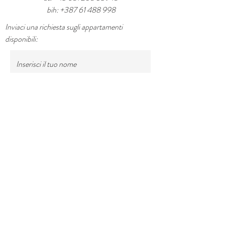
bih:
+387 61 488 998
Inviaci una richiesta sugli appartamenti
disponibili:
Inserisci il tuo nome
Inserisci il tuo indirizzo email
Inserisci il tuo oggetto
Inserisci il tuo messaggio