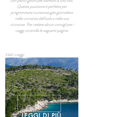
con parco giochi per bambini e uno zoo.
Questa posizione è perfetta per
programmare numerose gite giornaliere
nelle vicinanze dell'isola e nelle sue
vicinanze. Per vedere alcuni consigli per i
viaggi controlla le seguenti pagine:
Vedi i viaggi:
LEGGI DI PIÙ