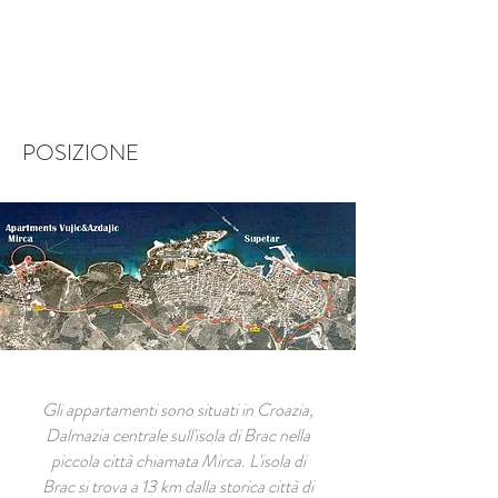
Prenotare una stanza
POSIZIONE
Gli appartamenti sono situati in Croazia,
Dalmazia centrale sull'isola di Brac nella
piccola città chiamata Mirca. L'isola di
Brac si trova a 13 km dalla storica città di