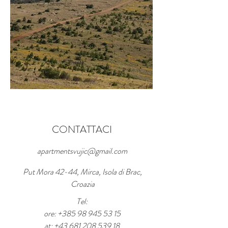
CONTATTACI
apartmentsvujic@gmail.com
Put Mora 42-44, Mirca, Isola di Brac,
Croazia
Tel:
ore:
+385 98 945 53 15
at:
+43 681 208 539 18