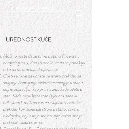
REZERVIRAJ APARTMAN
UREDNOST KUĆE
Molimo goste da se brinu o stanu (inventar,
namještaj itd.), Kao i o okolini te da se ponašaju
tako da ne ometaju druge goste.
Gosti se mole da koriste centralni prekidač za
spajanje / odvajanje električne energije u stanu,
koji je postavljen kao prvi na zidu kada uđete u
stan. Kada napuštate stan (tijekom dana ili
odlaskom), molimo vas da isključite centralni
prekidač koji isključuje struju u stanu, osim u
hladnjaku, koji ostaje spojen, nije važno ako je
prekidač isključen ili na.
Razdoblje od 15 - 17 sati smatra se razdobljem za