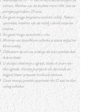
odmor. Molimo vas da budete mirni i tihi. Isto se
primjenjuje nakon 23 sata.
Svi gosti mogu besplatno koristiti roštilj. Nakon
upotrebe, molimo vas da roštilj i okoliš ostavite
čistima.
Svi gosti mogu se tuširati u vrtu.
Molimo vas da prilikom odlaska iz stana isključite
klima uređaj.
Odlaskom se od vas očekuje da stan predate bez
ikakve štete.
U slučaju oštećenja u zgradi, stanu ili izvan nje -
oko zgrade, morate je prijaviti isti dan kada se
dogodi šteta i preuzeti troškove obnove.
Gosti moraju predati apartman do 10 sati na dan
vašeg odlaska.