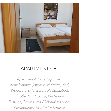
APARTMENT 4 + 1
Apartment 4 + 1 verfügt über 2
Schlafzimmer, jeweils zwei Betten, Bad,
Wohnzimmer (mit Sofa als Zusatzbett,
Größe 90x200cm), Küche und
Esstisch, Terrasse mit Blick auf das Meer.
Gesamtgröße ist 56m² + Terrasse.