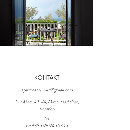
KONTAKT
apartmentsvujic@gmail.com
Put Mora 42-44, Mirca, Insel Brac,
Kroatien
Tel:
hr:
+385 98 945 53 15