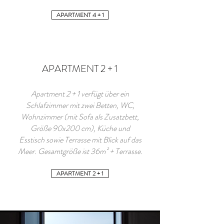
APARTMENT 4 + 1
APARTMENT 2 + 1
Apartment 2 + 1 verfügt über ein
Schlafzimmer mit zwei Betten, WC,
Wohnzimmer (mit Sofa als Zusatzbett,
Größe 90x200 cm), Küche und
Esstisch sowie Terrasse mit Blick auf das
Meer. Gesamtgröße ist 36m² + Terrasse.
APARTMENT 2 + 1