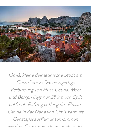
Omiš, kleine dalmatinische Stadt am
Fluss Cetina! Die einzigartige
Verbindung von Fluss Cetina, Meer
und Bergen liegt nur 25 km von Split
entfernt. Rafting entlang des Flusses
Cetina in der Nähe von Omis kann als
Ganztagesausflug unternommen
werden. Canyonning kann auch in den