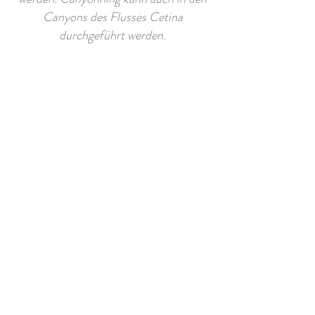
Canyons des Flusses Cetina
durchgeführt werden.
KONTAKT
apartmentsvujic@gmail.com
Put Mora 42-44, Mirca, Insel Brac,
Kroatien
Tel:
hr:
+385 98 945 53 15
at:
+43 681 208 539 18
bih:
+387 61 488 998