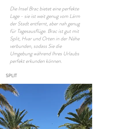
Die Insel Brac bietet eine perfekte
Lage - sie ist weit genug vom Lärm
der Stadt entfernt, aber nah genug
für Tagesausflüge. Brac ist gut mit
Split, Hvar und Orten in der Nähe
verbunden, sodass Sie die
Umgebung während Ihres Urlaubs
perfekt erkunden können.
SPLIT